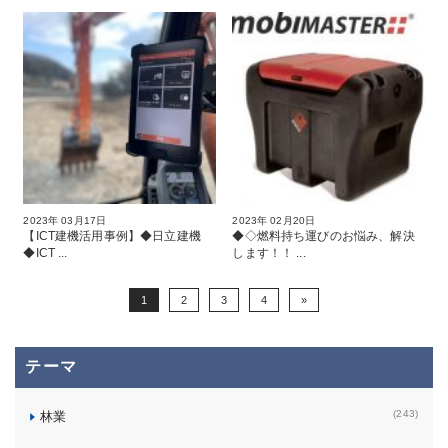
2023年 03月17日
2023年 02月20日
【ICT建機活用事例】◆日立建機
◆◇燃料持ち運びのお悩み、解決
◆ICT ...
します！！ ...
1
2
3
4
»
テーマ
(243)
林業