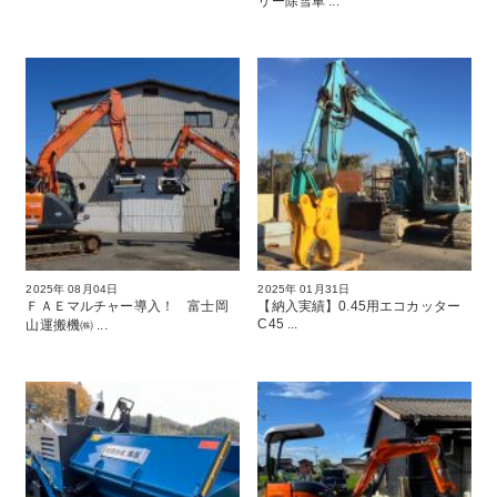
リー除雪車 ...
2025年 08月04日
2025年 01月31日
ＦＡＥマルチャー導入！ 富士岡
【納入実績】0.45用エコカッター
C45 ...
山運搬機㈱ ...