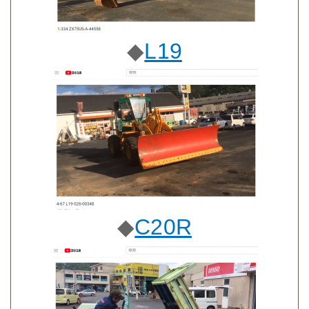
◆
L19
◆
C20R