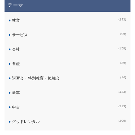
テーマ
(243)
林業
(99)
サービス
(158)
会社
(39)
畜産
(14)
講習会・特別教育・勉強会
(423)
新車
(313)
中古
(206)
グッドレンタル