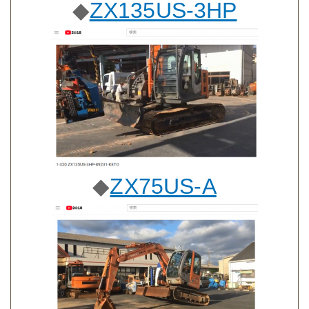
◆
ZX135US-3HP
◆
ZX75US-A