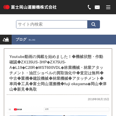
ブログ
BLOG
Youtube動画の掲載を始めました！◆機械状態・作動
確認◆ZX135US-3HP◆ZX75US-
A◆L19◆C20R◆MST600VDL◆林業機械・林業アタッ
チメント・油圧ショベルの買取強化中◆査定は無料◆
中古◆重機◆建設機械◆林業機械◆アタッチメント◆
車両◆工具◆富士岡山運搬機◆fuji okayama◆岡山◆津
山◆新見◆鳥取
2018年06月15日