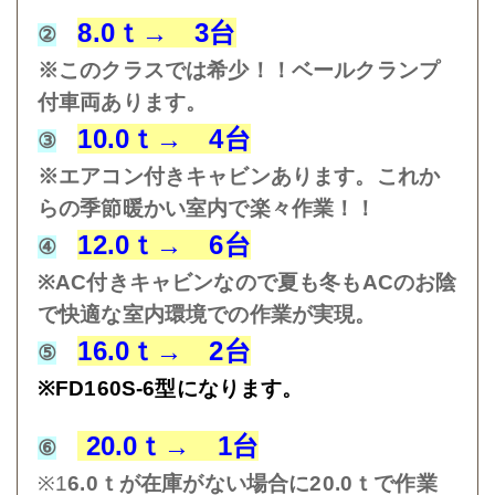
8.0ｔ→ 3台
②
※このクラスでは希少！！ベールクランプ
付車両あります。
10.0ｔ→ 4
台
③
※エアコン付きキャビンあります。これか
らの季節暖かい室内で楽々作業！！
12.0
ｔ→ 6台
④
※AC付きキャビンなので夏も冬もACのお陰
で快適な室内環境での作業が実現。
16.0ｔ→ 2台
⑤
※FD160S-6型になります。
20.0ｔ
→ 1台
⑥
※1
6.0ｔが在庫がない場合に20.0ｔで作業