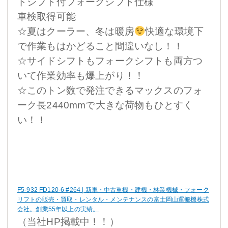
ドシフト付フォークシフト仕様
車検取得可能
☆夏はクーラー、冬は暖房
快適な環境下
で作業もはかどること間違いなし！！
☆サイドシフトもフォークシフトも両方つ
いて作業効率も爆上がり！！
☆このトン数で発注できるマックスのフォ
ーク長2440mmで大きな荷物もひとすく
い！！
F5-932 FD120-6 #264 | 新車・中古重機・建機・林業機械・フォーク
リフトの販売・買取・レンタル・メンテナンスの富士岡山運搬機株式
会社。創業55年以上の実績。
（当社HP掲載中！！）