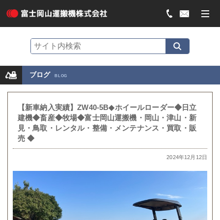
ブログ
BLOG
【新車納入実績】ZW40-5B◆ホイールローダー◆日立
建機◆畜産◆牧場◆富士岡山運搬機・岡山・津山・新
見・鳥取・レンタル・整備・メンテナンス・買取・販
売 ◆
2024年12月12日