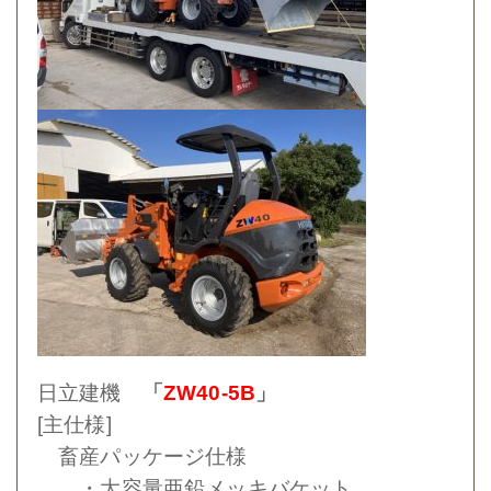
日立建機
「
ZW40-5B
」
[主仕様]
畜産パッケージ仕様
・大容量亜鉛メッキバケット