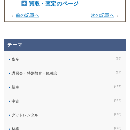
買取・査定のページ
←
前の記事へ
次の記事へ
→
テーマ
(39)
畜産
(14)
講習会・特別教育・勉強会
(423)
新車
(313)
中古
(206)
グッドレンタル
(243)
林業