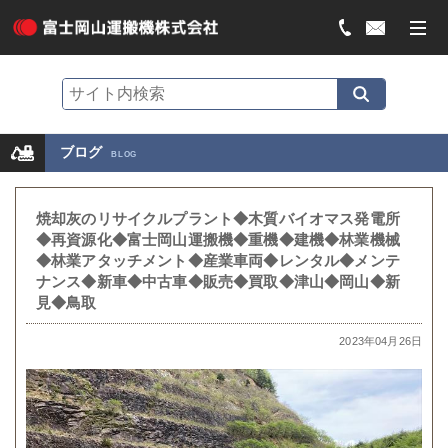
ブログ
BLOG
焼却灰のリサイクルプラント◆木質バイオマス発電所
◆再資源化◆富士岡山運搬機◆重機◆建機◆林業機械
◆林業アタッチメント◆産業車両◆レンタル◆メンテ
ナンス◆新車◆中古車◆販売◆買取◆津山◆岡山◆新
見◆鳥取
2023年04月26日